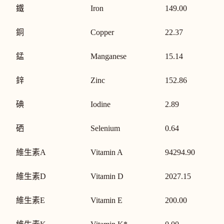
鐵
Iron
149.00
銅
Copper
22.37
錳
Manganese
15.14
鋅
Zinc
152.86
碘
Iodine
2.89
硒
Selenium
0.64
維生素A
Vitamin A
94294.90
維生素D
Vitamin D
2027.15
維生素E
Vitamin E
200.00