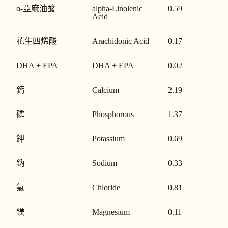
α-亞麻油酸
alpha-Linolenic
0.59
Acid
花生四烯酸
Arachidonic Acid
0.17
DHA + EPA
DHA + EPA
0.02
鈣
Calcium
2.19
磷
Phosphorous
1.37
鉀
Potassium
0.69
鈉
Sodium
0.33
氯
Chloride
0.81
鎂
Magnesium
0.11