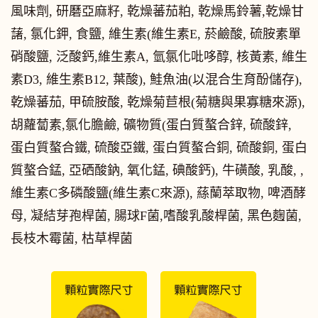
風味劑, 研磿亞麻籽, 乾燥蕃茄粕, 乾燥馬鈴薯,乾燥甘
藷, 氯化鉀, 食鹽, 維生素(維生素E, 菸鹼酸, 硫胺素單
硝酸鹽, 泛酸鈣,維生素A, 氫氯化吡哆醇, 核黃素, 維生
素D3, 維生素B12, 葉酸), 鮭魚油(以混合生育酚儲存),
乾燥蕃茄, 甲硫胺酸, 乾燥菊苣根(菊糖與果寡糖來源),
胡蘿蔔素,氯化膽鹼, 礦物質(蛋白質螯合鋅, 硫酸鋅,
蛋白質螯合鐵, 硫酸亞鐵, 蛋白質螯合銅, 硫酸銅, 蛋白
質螯合錳, 亞硒酸鈉, 氧化錳, 碘酸鈣), 牛磺酸, 乳酸, ,
維生素C多磷酸鹽(維生素C來源), 蕬蘭萃取物, 啤酒酵
母, 凝結芽孢桿菌, 腸球F菌,嗜酸乳酸桿菌, 黑色麴菌,
長枝木霉菌, 枯草桿菌